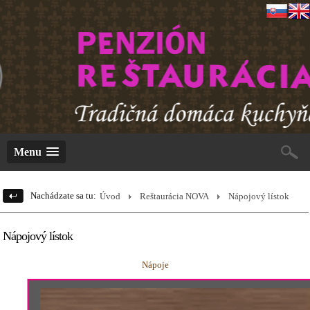
Menu
Nachádzate sa tu:
Úvod
Reštaurácia NOVA
Nápojový lístok
Nápojový lístok
Nápoje