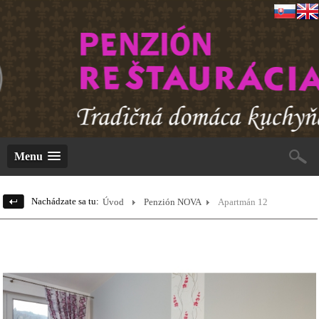
Menu
Nachádzate sa tu:
Úvod
Penzión NOVA
Apartmán 12