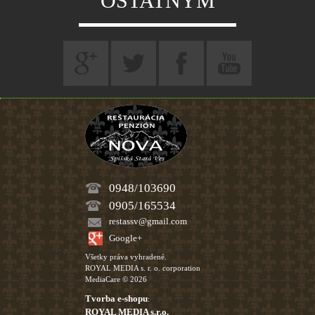
OSTATNÝM
0948/103690
0905/165534
restassv@gmail.com
Google+
Všetky práva vyhradené.
ROYAL MEDIA s. r. o. corporation
MediaCare © 2026
Tvorba e-shopu
:
ROYAL MEDIA s.r.o.